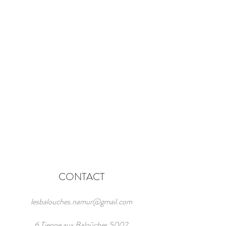
Réserver
CONTACT
lesbalouches.namur@gmail.com
6 Tienne aux Baloûches 5002